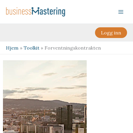
Hopp
rett
til
innholdet
Logg inn
Hjem
Toolkit
Forventningskontrakten