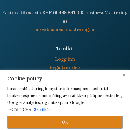
Faktura til oss via
EHF til 988 891 045
businessMastering
as
info@businessmastering.no
Toolkit
Logg inn
Registrèr deg
Glemt passord
Cookie policy
businessMastering benytter informasjonskapsler til
brukersesjoner samt måling av trafikken på åpne nettsider,
Google Analytics, og anti-spam, Google
Vilkår og personvern
reCAPTCHA
Se vilkår
Copyright © 2026 businessMastering
OK