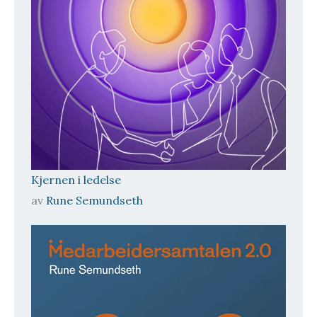
Kjernen i ledelse
av
Rune Semundseth