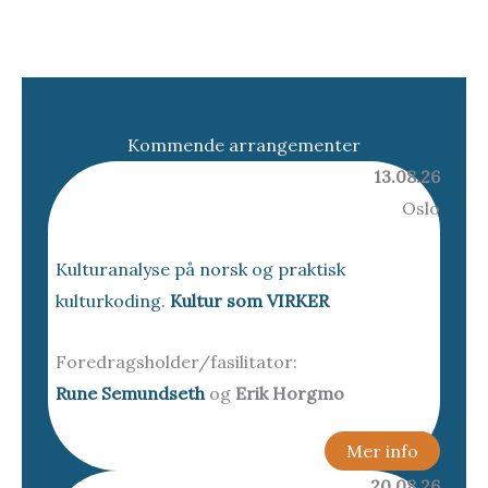
Kommende arrangementer
13.08.26
Oslo
Kulturanalyse på norsk og praktisk
kulturkoding.
Kultur som VIRKER
Foredragsholder/fasilitator:
Rune Semundseth
og
Erik Horgmo
Mer info
20.08.26