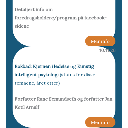
Detaljert info om
foredragsholdere/program på facebook-
sidene
Mer info
10.11.26
Bokbad: Kjernen i ledelse
og
Kunstig
intelligent psykologi
(status for disse
temaene, året etter)
Forfatter Rune Semundseth og forfatter Jan
Ketil Arnulf
Mer info