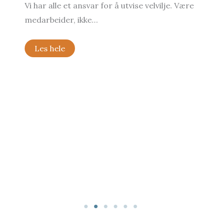
 velvilje. Være
Kulturanalyse og kulturkoding hå
3. Oktober 2023
Les om hvordan kulturanalyse og
kulturkoding henger sammen, i 2-
kronikk i…
Les hele