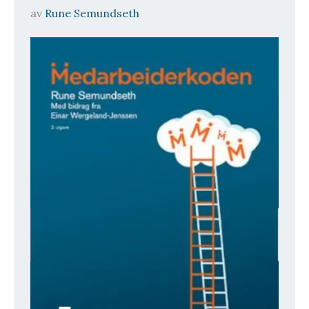
av
Rune Semundseth