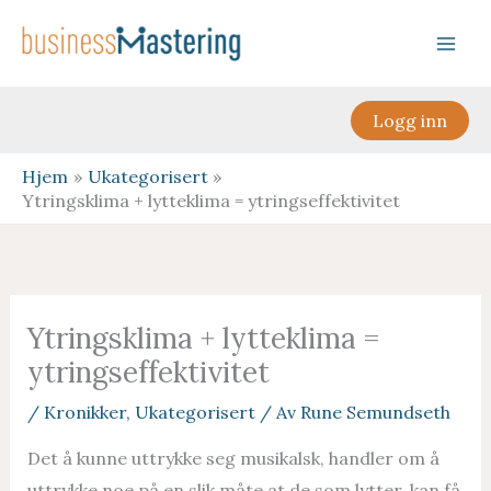
Hopp
rett
til
innholdet
Logg inn
Hjem
Ukategorisert
Ytringsklima + lytteklima = ytringseffektivitet
Ytringsklima + lytteklima =
ytringseffektivitet
/
Kronikker
,
Ukategorisert
/ Av
Rune Semundseth
Det å kunne uttrykke seg musikalsk, handler om å
uttrykke noe på en slik måte at de som lytter, kan få