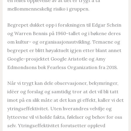
en felles opplevelse av at det er trygt å ta
mellommenneskelig risiko i gruppen.
Begrepet dukket opp i forskningen til Edgar Schein
og Warren Bennis på 1960-tallet og i bøkene deres
om kultur- og organisasjonsutvikling. Temaene og
begrepet er blitt høyaktuelt igjen etter blant annet
Google-prosjektet Google Aristotle og Amy
Edmondsons bok Fearless Organization fra 2018.
Når vi trygt kan dele observasjoner, bekymringer,
idéer og forslag og samtidig tror at det vil bli tatt
imot på en slik måte at det kan gi effekt, kaller vi det
ytringseffektivitet. Uten hverandres velvilje og
lytteevne vil vi holde fakta, følelser og behov for oss
selv. Ytringseffektivitet forutsetter opplevd