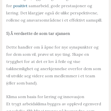
for
positivt
samarbeid, gode prestasjoner og
læring. Det klargjør også de ulike perspektivene,
rollene og ansvarsområdene i et effektivt samspill.
5) Å verdsette de som tar sjansen
Dette handler om å åpne for nye synspunkter og
for dem som vil, prøve ut nye ting. Skape en
trygghet for at det er lov å feile og vise
takknemlighet og anerkjennelse overfor dem som
vil utvikle seg videre som medlemmer i et team
(eller som band).
Klima som basis for læring og innovasjon
Et trygt arbeidsklima bygges av opplevd egenverd
og velvilje. Slik blir vi trygge på hverandre, som