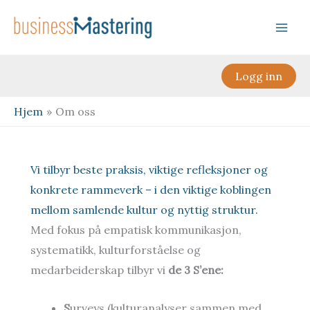
Hopp
rett
til
innholdet
Logg inn
Hjem
Om oss
Vi tilbyr beste praksis, viktige refleksjoner og
konkrete rammeverk – i den viktige koblingen
mellom samlende kultur og nyttig struktur.
Med fokus på empatisk kommunikasjon,
systematikk, kulturforståelse og
medarbeiderskap tilbyr vi
de 3 S’ene:
S
urveys (kulturanalyser sammen med