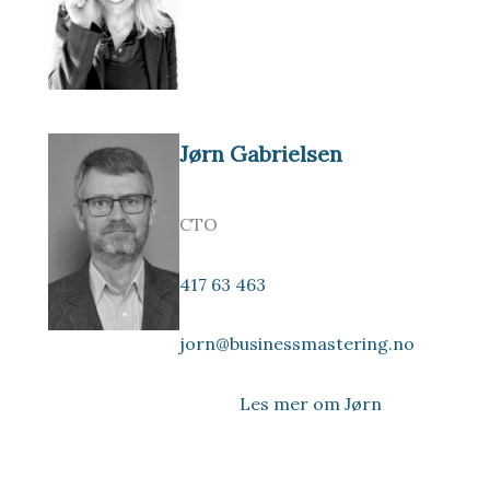
Jørn Gabrielsen
CTO
417 63 463
jorn@businessmastering.no
Les mer om Jørn