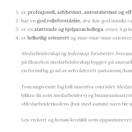
er
profesjonell, selvbevisst, ansvarsbevisst og ef
har en
god rolleforståelse
, dvs. har god innsikt
er en
støttende og hjelpsom kollega
, evner å gi 
er
helhetlig orientert
og vinn-vinn-vinn-orientert 
Medarbeiderskap og lederskap forutsetter hveran
på filosofien medarbeiderskap bygger på ansvar
en fornuftig grad av selvråderett (autonomi/hand
Toneangivende fagfolk innenfor området
Medarb
lykkes du som medarbeider») og businessmaster
«Medarbeiderkoden» (bok med samme navn ble ut
Les en kort og konsis kronikk som oppsummere