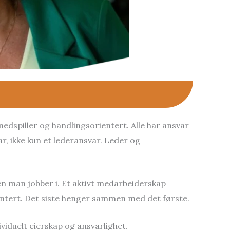
dspiller og handlingsorientert. Alle har ansvar
r, ikke kun et lederansvar. Leder og
en man jobber i. Et aktivt medarbeiderskap
entert. Det siste henger sammen med det første.
iduelt eierskap og ansvarlighet.