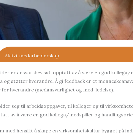
Aktivt medarbeiderskap
er er ansvarsbevisst, opptatt av å være en god kollega/me
bra og støtter hverandre. Å gi feedback er et menneskeansva
ette for hverandre (medansvarlighet og med-ledelse).
r seg til arbeidsoppgaver, til kolleger og til virksomhet
tatt av å være en god kollega/medspiller og handlingsori
med hensikt å skape en virksomhetskultur bygget på indiv