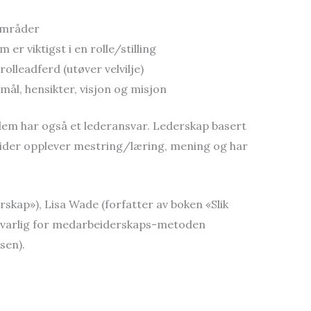
sområder
 er viktigst i en rolle/stilling
rolleadferd (utøver velvilje)
mål, hensikter, visjon og misjon
dem har også et lederansvar. Lederskap basert
eider opplever mestring/læring, mening og har
kap»), Lisa Wade (forfatter av boken «Slik
nsvarlig for medarbeiderskaps-metoden
sen).