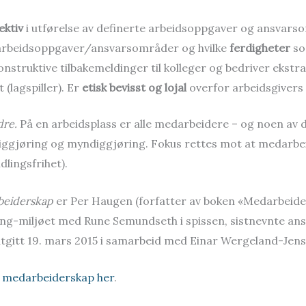
fektiv
i utførelse av definerte arbeidsoppgaver og ansvar
 i arbeidsoppgaver/ansvarsområder og hvilke
ferdigheter
som
konstruktive tilbakemeldinger til kolleger og bedriver ekstra
(lagspiller). Er
etisk bevisst og lojal
overfor arbeidsgivers 
dre.
På en arbeidsplass er alle medarbeidere – og noen av 
liggjøring og myndiggjøring. Fokus rettes mot at medarb
lingsfrihet).
eiderskap
er Per Haugen (forfatter av boken «Medarbeiders
ing-miljøet med Rune Semundseth i spissen, sistnevnte a
gitt 19. mars 2015 i samarbeid med Einar Wergeland-Jens
r
medarbeiderskap her
.