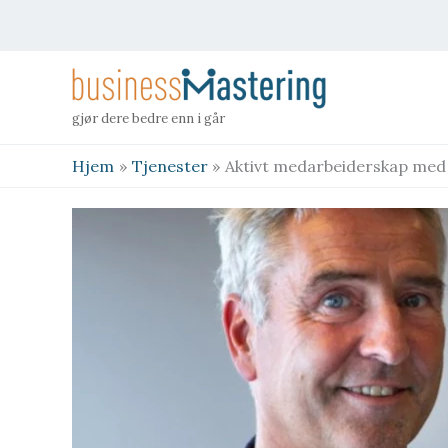
Hopp
rett
til
innholdet
gjør dere bedre enn i går
Hjem
Tjenester
Aktivt medarbeiderskap me