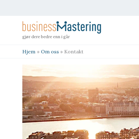
Hopp
rett
til
innholdet
gjør dere bedre enn i går
Hjem
Om oss
Kontakt