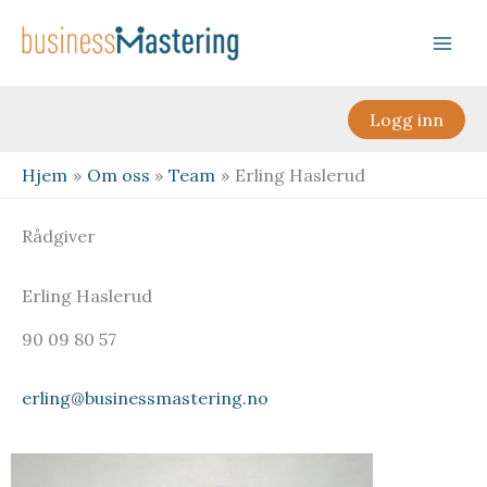
Hopp
rett
til
innholdet
Logg inn
Hjem
Om oss
Team
Erling Haslerud
Rådgiver
Erling Haslerud
90 09 80 57
erling@businessmastering.no